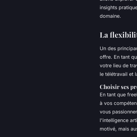
Youssef
•
4 février 2025
•
7 min de lecture
insights pratiqu
domaine.
La flexibil
Un des principau
offre. En tant q
votre lieu de tr
le télétravail et
Choisir ses pr
En tant que free
à vos compétence
vous passionnen
l'intelligence a
motivé, mais auss