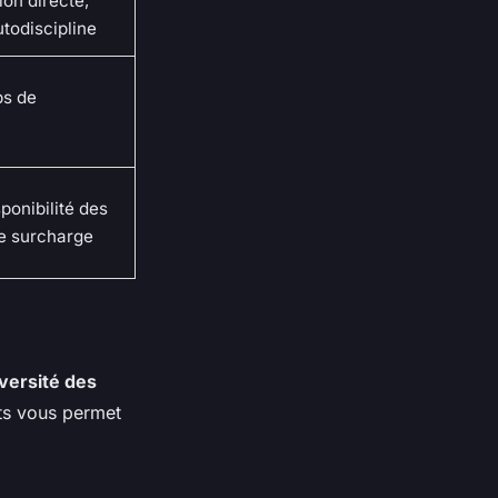
ion directe,
utodiscipline
ps de
ponibilité des
de surcharge
versité des
jets vous permet