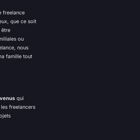
e freelance
eux, que ce soit
 être
iliales ou
elance, nous
a famille tout
evenus
qui
 les freelancers
ojets