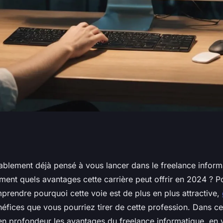
ue : les avantages
blement déjà pensé à vous lancer dans le freelance inform
ment quels avantages cette carrière peut offrir en 2024 ? P
 2024
prendre pourquoi cette voie est de plus en plus attractive,
néfices que vous pourriez tirer de cette profession. Dans cet
 en profondeur les avantages du freelance informatique, en 