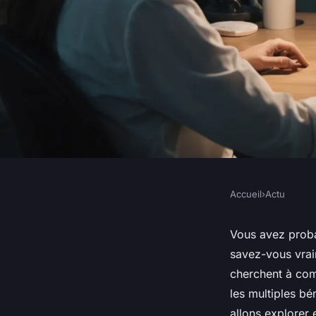
Accueil
›
Actu
ACTU
Freelance informatiq
Vous avez proba
savez-vous vrai
de cette carrière en
cherchent à com
les multiples bé
allons explorer