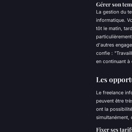
Gérer son te
La gestion du te
informatique. Vo
tôt le matin, ta
particulièrement
d'autres engage
confie :
"Travai
en continuant à
Les opport
Le freelance in
peuvent être trè
ont la possibilit
simultanément, 
Fixer ses tarif