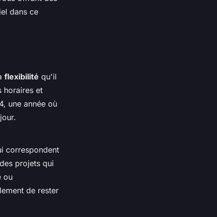
iel dans ce
la
flexibilité
qu'il
s horaires et
24, une année où
jour.
qui correspondent
des projets qui
é ou
ulement de rester