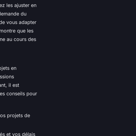
ez les ajuster en
a demande du
 de vous adapter
montre que les
nne au cours des
ojets en
issions
t, il est
es conseils pour
vos projets de
és et vos délais